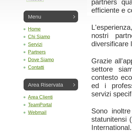
partners qua
efficiente e 
Menu
L'esperienza
Home
nostri par
Chi Siamo
diversificare 
Servizi
Partners
Dove Siamo
Grazie all'ap
Contatti
settore sia
contesto eco
Area Riservata
ed i profes
servizi specif
Area Clienti
TeamPortal
Sono inoltr
Webmail
statunitensi
International.